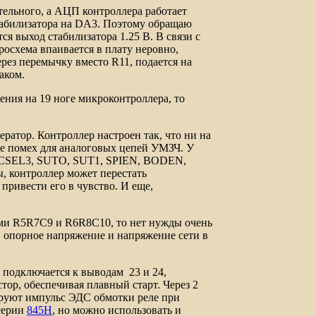
ельного, а АЦП контроллера работает
абилизатора на
DA3
. Поэтому обращаю
я выход стабилизатора 1.25 В. В связи с
осхема впаивается в плату неровно,
 через перемычку вместо
R11,
подается на
аком.
ения на 19 ноге микроконтроллера, то
ратор. Контроллер настроен так, что ни на
ие помех для аналоговых цепей УМЗЧ. У
CSEL3, SUTO, SUT1, SPIEN
, BODEN,
 контроллер может перестать
привести его в чувство.
И еще,
ами
R5R7
С9 и
R6R8C10
, то нет нужды очень
 опорное напряжение и напряжение сети в
о подключается к выводам 23 и 24,
ор, обеспечивая плавный старт. Через 2
руют импульс ЭДС обмотки реле при
 серии
845Н
, но можно использовать и