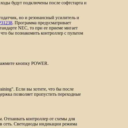
входы будут подключены после софтстарта и
датчик, но и резонансный усилитель и
31238
. Программа предусматривает
стандарте
NEC
, то при ее приеме мигает
 что бы познакомить контроллер с пультом
 нажмите кнопку
POWER
.
raining
". Если вы хотите, что бы после
адержка позволяет пропустить переходные
. Отпаивать контроллер от схемы для
а в сеть. Светодиоды индикации режима