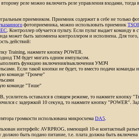
о второму реле можно включить реле управления входами, тогда 
альным приемником. Приемник содержит в себе не только фото
указанного
фотоприемника, можно использовать приемник
TSOP
EC
. Контроллер обучается пульту. Если пульт выдает команду в 
анда может быть запомнена контроллером и исполнена. Для того,
сть действий:
опку
Training
, нажмите кнопку
POWER
.
тодиод ТМ будет мигать одним импульсом.
т выполнять функцию включения/выключения УМЗЧ
льсами. Если такой кнопки не будет, то вместо подачи команды
ую команде "Громче"
ульсами
щую команде "Тише"
0 В, усилитель оставался в спящем режиме, то нажмите кнопку "
T
ючился с задержкой 10 секунд, то нажмите кнопку "
POWER
". З
лятора громкости использована микросхема
DA5
.
льзован интерфейс
AVRPROG
, имеющий 10-и контактный разъем
у должно быть подано питание, т.е. плата должна быть включен