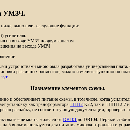
я УМЗЧ.
 ниже, выполняет следующие функции:
rt
) усилителя.
ния на выходе УМЗЧ по двум каналам
смещения на выходе УМЗЧ
олнение
и устройствами мною была разработана универсальная плата. 
установки различных элементов, можно изменять функционал пл
а
тут
.
Назначение элементов схемы.
нно и обеспечивает питание схемы, в том числе, когда усилите
ает установку как трансформатора
ТП112
-К22, так и ТПП112-7 и
тречал распайку, не соответствующую документации, проверьте п
ьзовать еще мосты моделей от
DB101
до
DB104
. Первый стабил
 на 5 вольт используется для питания микроконтроллера и упра