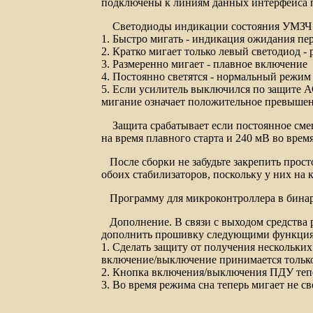
подключены к линиям данных интерфейса 
Светодиоды индикации состояния УМЗЧ м
1. Быстро мигать - индикация ожидания пе
2. Кратко мигает только левый светодиод -
3. Размеренно мигает - плавное включение
4. Постоянно светятся - нормальный режим
5. Если усилитель выключился по защите АС
мигание означает положительное превышени
Защита срабатывает если постоянное смещ
на время плавного старта и 240 мВ во врем
После сборки не забудьте закрепить прост
обоих стабилизаторов, поскольку у них на
Программу для микроконтроллера в бина
Дополнение. В связи с выходом средства
дополнить прошивку следующими функция
1. Сделать защиту от получения нескольки
включение/выключение принимается только
2. Кнопка включения/выключения ПДУ тепер
3. Во время режима сна теперь мигает не с