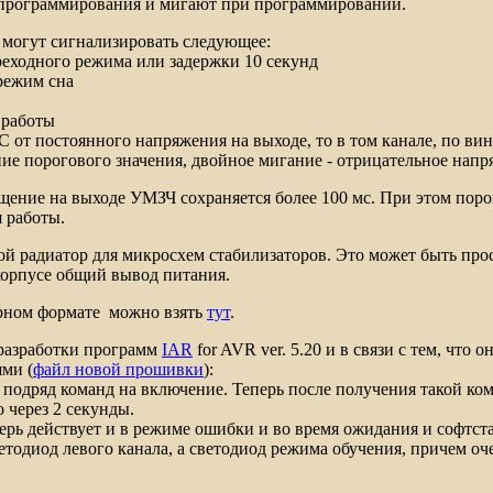
программирования и мигают при программировании.
огут сигнализировать следующее:
реходного режима или задержки 10 секунд
 режим сна
 работы
 от постоянного напряжения на выходе, то в том канале, по вин
е порогового значения, двойное мигание - отрицательное напр
ение на выходе УМЗЧ сохраняется более 100 мс. При этом порог
я работы.
ой радиатор для микросхем стабилизаторов. Это может быть про
 корпусе общий вывод питания.
рном формате можно взять
тут
.
 разработки программ
IAR
for AVR ver. 5.20
и в связи с тем, что о
ми (
файл новой прошивки
):
х подряд команд на включение. Теперь после получения такой ко
 через 2 секунды.
ь действует и в режиме ошибки и во время ожидания и софтста
ветодиод левого канала, а светодиод режима обучения, причем 