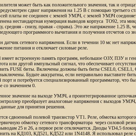
лителя может быть как положительного значения, так и отрицат
редусмотрен сдвиг напряжения на 1.25 В с помощью третьего ст
сей платы не соединен с землей УМЗЧ, с землей УМЗЧ соединяетс
нена нестандартная нумерация выводов корпуса ТО92, эта микр
у, средняя - снизу, правая - справа). Это же напряжение 1.25 В,
ледующего программного вычитания и получения отсчетов со зн
н датчик сетевого напряжения. Если в течении 10 мс нет напряж
жение питания и отключает силовые реле.
l
имеет встроенную память программ, небольшое ОЗУ, ПЗУ и гене
стота или другой импульсный сигнал, что обеспечивает отсутств
авить
FUSE
биты. Включены должны быть биты
CSEL0, CSEL1, 
лючены. Будьте аккуратны, если неправильно выставите биты,
 порт и потребуется специализированный программатор, что бы 
se
со значением 0.
нное значение на выходе УМЗЧ, а проинтегрированное цепочк
контроллер преобразует аналоговые напряжения с выходов УМЗЧ,
данные для принятия решения.
тся сдвоенный полевой транзистор
VT1
. Реле, обмотка которог
ервичную обмотку сетевого трансформатора через силовой резист
выводам 25 и 26, а первое реле отключается. Диоды
VD4,5
блоки
нить на КД103, КД521, КД522 или
1N4148
. Я использовал реле