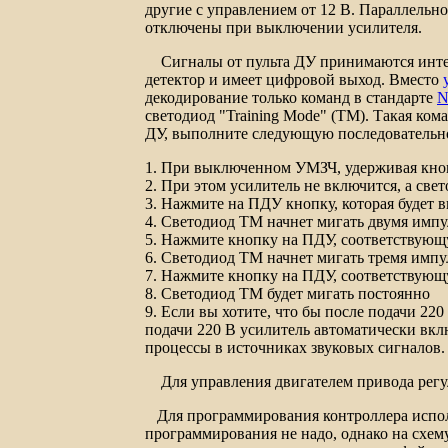
другие с управлением от 12 В. Параллельн
отключены при выключении усилителя.
Сигналы от пульта ДУ принимаются интегр
детектор и имеет цифровой выход. Вместо
декодирование только команд в стандарте
N
светодиод "
Training Mode
" (ТМ). Такая ком
ДУ, выполните следующую последовательно
1. При выключенном УМЗЧ, удерживая кн
2. При этом усилитель не включится, а све
3. Нажмите на ПДУ кнопку, которая буде
4. Светодиод ТМ начнет мигать двумя импу
5. Нажмите кнопку на ПДУ, соответствующ
6. Светодиод ТМ начнет мигать тремя имп
7. Нажмите кнопку на ПДУ, соответствую
8. Светодиод ТМ будет мигать постоянно
9. Если вы хотите, что бы после подачи 22
подачи 220 В усилитель автоматически вкл
процессы в источниках звуковых сигналов.
Для управления двигателем привода регу
Для программирования контроллера испо
программирования не надо, однако на схем