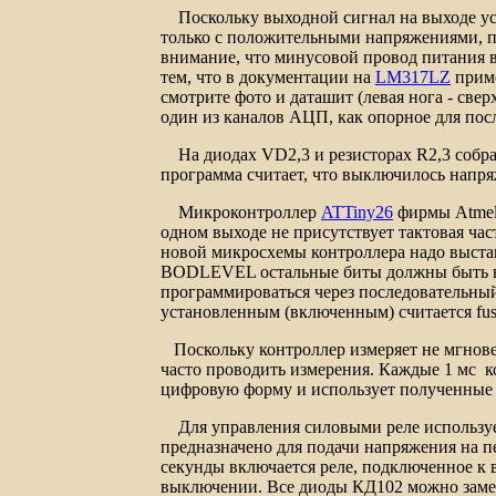
Поскольку выходной сигнал на выходе уси
только с положительными напряжениями, п
внимание, что минусовой провод питания в
тем, что в документации на
LM317LZ
приме
смотрите фото и даташит (левая нога - сверх
один из каналов АЦП, как опорное для пос
На диодах
VD2,3
и резисторах
R2,3
собра
программа считает, что выключилось напря
Микроконтроллер
ATTiny26
фирмы
Atme
одном выходе не присутствует тактовая ча
новой микросхемы контроллера надо выст
BODLEVEL остальные биты должны быть вык
программироваться через последовательный
установленным (включенным) считается
fu
Поскольку контроллер измеряет не мгнове
часто проводить измерения. Каждые 1 мс 
цифровую форму и использует полученные 
Для управления силовыми реле используе
предназначено для подачи напряжения на п
секунды включается реле, подключенное к 
выключении. Все диоды КД
102
можно заме